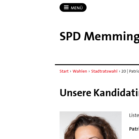
MENÜ
SPD Memmin
Start
›
Wahlen
›
Stadtratswahl
›
20 | Patri
Unsere Kandidat
List
Patr