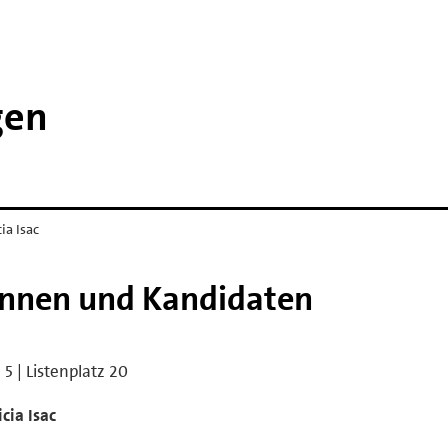
gen
cia Isac
innen und Kandidaten
e 5 | Listenplatz 20
icia Isac