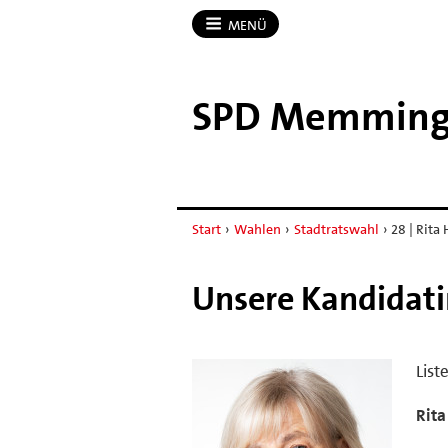
MENÜ
SPD Memmin
Start
›
Wahlen
›
Stadtratswahl
›
28 | Rita
Unsere Kandidat
List
Rita