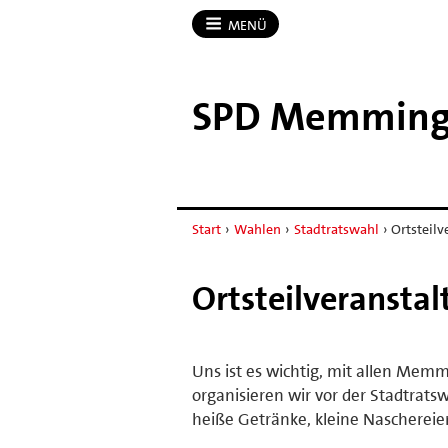
MENÜ
SPD Memmin
Start
›
Wahlen
›
Stadtratswahl
›
Ortsteil
Ortsteilveransta
Uns ist es wichtig, mit allen M
organisieren wir vor der Stadtrat
heiße Getränke, kleine Nascherei