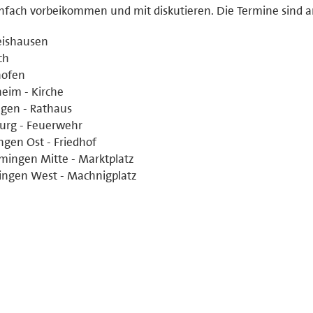
einfach vorbeikommen und mit diskutieren. Die Termine sind 
reishausen
ch
hofen
heim - Kirche
ngen - Rathaus
burg - Feuerwehr
gen Ost - Friedhof
mingen Mitte - Marktplatz
ingen West - Machnigplatz